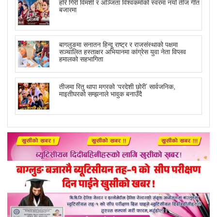
हरि गिरी विमर्शी र अञ्जिता विश्वकर्माको स्वरमा नयाँ तीज गीत
बजारमा
बागलुङमा सनातन हिन्दू राष्ट्र र राजसंस्थाको पक्षमा
सञ्चालित हस्ताक्षर अभियानमा कांग्रेस युवा नेता विप्लव
हमालको सहभागिता
तीजमा रितु थापा मगरको ‘परदेशी छोरी’ सार्वजनिक,
माइतीघरको सम्झनाले भावुक बनाउँदै