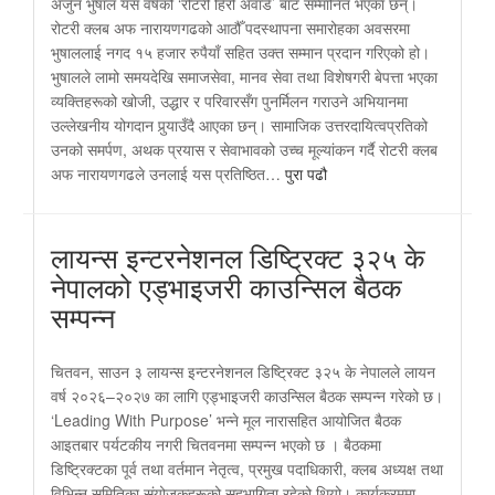
अर्जुन भुषाल यस वर्षको ‘रोटरी हिरो अवार्ड’ बाट सम्मानित भएका छन्।
रोटरी क्लब अफ नारायणगढको आठौँ पदस्थापना समारोहका अवसरमा
भुषाललाई नगद १५ हजार रुपैयाँ सहित उक्त सम्मान प्रदान गरिएको हो।
भुषालले लामो समयदेखि समाजसेवा, मानव सेवा तथा विशेषगरी बेपत्ता भएका
व्यक्तिहरूको खोजी, उद्धार र परिवारसँग पुनर्मिलन गराउने अभियानमा
उल्लेखनीय योगदान पुर्‍याउँदै आएका छन्। सामाजिक उत्तरदायित्वप्रतिको
उनको समर्पण, अथक प्रयास र सेवाभावको उच्च मूल्यांकन गर्दै रोटरी क्लब
अफ नारायणगढले उनलाई यस प्रतिष्ठित…
पुरा पढौ
लायन्स इन्टरनेशनल डिष्ट्रिक्ट ३२५ के
नेपालको एड्भाइजरी काउन्सिल बैठक
सम्पन्न
चितवन, साउन ३ लायन्स इन्टरनेशनल डिष्ट्रिक्ट ३२५ के नेपालले लायन
वर्ष २०२६–२०२७ का लागि एड्भाइजरी काउन्सिल बैठक सम्पन्न गरेको छ।
‘Leading With Purpose’ भन्ने मूल नारासहित आयोजित बैठक
आइतबार पर्यटकीय नगरी चितवनमा सम्पन्न भएको छ । बैठकमा
डिष्ट्रिक्टका पूर्व तथा वर्तमान नेतृत्व, प्रमुख पदाधिकारी, क्लब अध्यक्ष तथा
विभिन्न समितिका संयोजकहरूको सहभागिता रहेको थियो। कार्यक्रममा