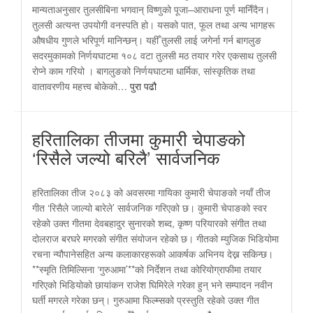
मान्यताअनुसार तुलसीबिना भगवान् विष्णुको पूजा–आराधना पूर्ण मानिँदैन।
तुलसी अत्यन्त उपयोगी वनस्पति हो। यसको पात, फूल तथा अन्य भागहरू
औषधीय गुणले भरिपूर्ण मानिन्छन्। यहीँ तुलसी लाई जगेर्ना गर्न बागलुङ
सदरमुकामकाे निर्णयघाटमा १०८ वटा तुलसी मठ तयार गरेर एकसाथ तुलसी
राेप्ने काम गरियो । बागलुङको निर्णयघाटमा धार्मिक, सांस्कृतिक तथा
वातावरणीय महत्त्व बोकेको…
पुरा पढौ
हरितालिका तीजमा कुमारी चेपाङको
‘रिसैले जल्यो बरिलै’ सार्वजनिक
हरितालिका तीज २०८३ को अवसरमा गायिका कुमारी चेपाङको नयाँ तीज
गीत ‘रिसैले जाल्यो बारेले’ सार्वजनिक गरिएको छ। कुमारी चेपाङको स्वर
रहेको उक्त गीतमा देवबहादुर सुनारको शब्द, कृष्ण परियारको संगीत तथा
दोलराज बरघरे मगरको संगीत संयोजन रहेको छ। गीतको म्युजिक भिडियोमा
रचना न्यौपानेसहित अन्य कलाकारहरूको आकर्षक अभिनय देख्न सकिन्छ।
**स्मृति तिमिल्सिना ‘गुरुआमा’**को निर्देशन तथा कोरियोग्राफीमा तयार
गरिएको भिडियोको छायांकन राजेश घिमिरेले गरेका हुन् भने सम्पादन नवीन
घर्ती मगरले गरेका छन्। गुरुआमा फिल्म्सको प्रस्तुति रहेको उक्त गीत