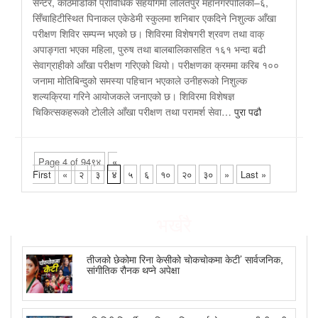
सेन्टर, काठमाडौंको प्राविधिक सहयोगमा ललितपुर महानगरपालिका–६,
सिँचाहिटीस्थित पिनाकल एकेडेमी स्कुलमा शनिबार एकदिने निशुल्क आँखा
परीक्षण शिविर सम्पन्न भएको छ। शिविरमा विशेषगरी श्रवण तथा वाक्
अपाङ्गता भएका महिला, पुरुष तथा बालबालिकासहित १६१ भन्दा बढी
सेवाग्राहीको आँखा परीक्षण गरिएको थियो। परीक्षणका क्रममा करिब १००
जनामा मोतिबिन्दुको समस्या पहिचान भएकाले उनीहरूको निशुल्क
शल्यक्रिया गरिने आयोजकले जनाएको छ। शिविरमा विशेषज्ञ
चिकित्सकहरूको टोलीले आँखा परीक्षण तथा परामर्श सेवा…
पुरा पढौ
Page 4 of 94९४
«
First
«
२
३
४
५
६
१०
२०
३०
»
Last »
भर्खरै
तीजको छेकोमा रिना केसीको चाेकचाेकमा केटी’ सार्वजनिक,
सांगीतिक रौनक थप्ने अपेक्षा