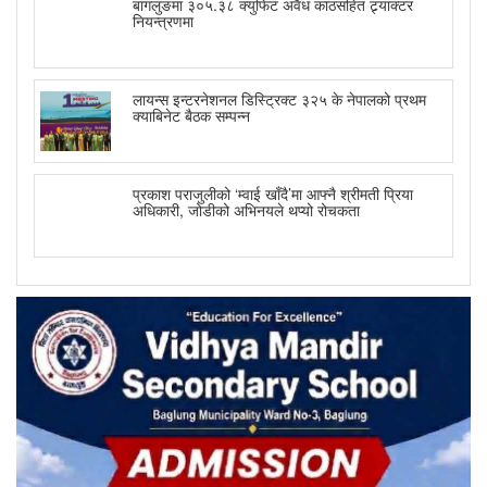
बागलुङमा ३०५.३८ क्युफिट अवैध काठसहित ट्र्याक्टर
नियन्त्रणमा
लायन्स इन्टरनेशनल डिस्ट्रिक्ट ३२५ के नेपालको प्रथम
क्याबिनेट बैठक सम्पन्न
प्रकाश पराजुलीको ‘म्वाई खाँदै’मा आफ्नै श्रीमती प्रिया
अधिकारी, जोडीको अभिनयले थप्यो रोचकता