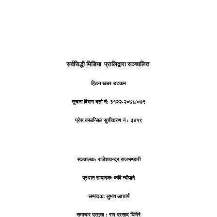
सर्वसिद्धी मिडिया प्रालिद्वारा सञ्चालित
हिडन खबर डटकम
सूचना बिभाग दर्ता नं: ३१२२-२०७८/०७९
प्रेस काउन्सिल सुचीकरण नं : ३४१९
सञ्चालक: राजेशचन्द्र राजभण्डारी
प्रधान सम्पादकः कवि न्याैपाने
सम्पादकः सुभाष आचार्य
समाचार प्रमुख : राम प्रसाद घिमिरे