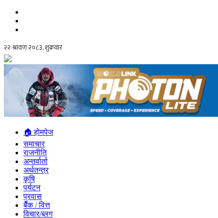
🏠 होमपेज
समाचार
राजनीति
अन्तर्वार्ता
अर्थतन्त्र
कृषि
पर्यटन
प्रवास
बैँक / वित्त
विचार/ब्लग