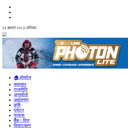
🏠 होमपेज
समाचार
राजनीति
अन्तर्वार्ता
अर्थतन्त्र
कृषि
पर्यटन
प्रवास
बैँक / वित्त
विचार/ब्लग