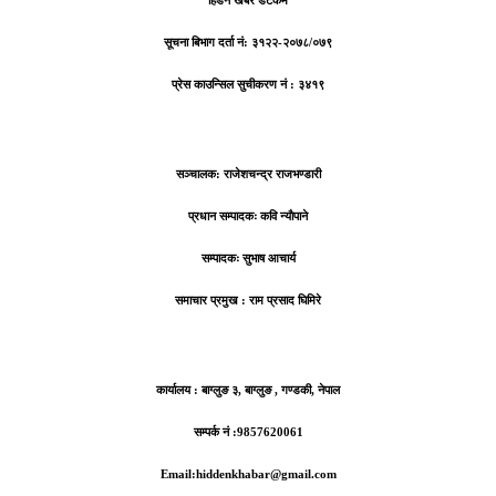
हिडन खबर डटकम
सूचना बिभाग दर्ता नं: ३१२२-२०७८/०७९
प्रेस काउन्सिल सुचीकरण नं : ३४१९
सञ्चालक: राजेशचन्द्र राजभण्डारी
प्रधान सम्पादकः कवि न्याैपाने
सम्पादकः सुभाष आचार्य
समाचार प्रमुख : राम प्रसाद घिमिरे
कार्यालय : बाग्लुङ ३, बाग्लुङ , गण्डकी, नेपाल
सम्पर्क नं :9857620061
Email:hiddenkhabar@gmail.com