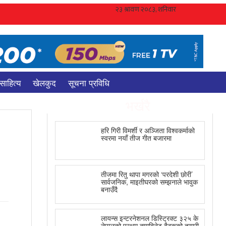
साहित्य
खेलकुद
सूचना प्रविधि
भर्खरै
हरि गिरी विमर्शी र अञ्जिता विश्वकर्माको
स्वरमा नयाँ तीज गीत बजारमा
तीजमा रितु थापा मगरको ‘परदेशी छोरी’
सार्वजनिक, माइतीघरको सम्झनाले भावुक
बनाउँदै
लायन्स इन्टरनेशनल डिस्ट्रिक्ट ३२५ के
नेपालको प्रथम क्याबिनेट बैठकको तयारी